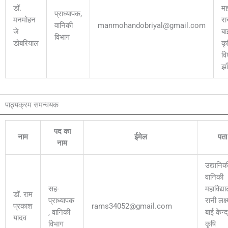
डॉ.
मह
प्राध्यापक,
मनमोहन
रान
वानिकी
manmohandobriyal@gmail.com
जे
बा
विभाग
डोबरियाल
कृ
वि
झा
पाठ्यक्रम समन्वयक
पद का
नाम
ईमेल
पता
नाम
उद्यानिक
वानिकी
सह-
महाविद्य
डॉ. राम
प्राध्यापक
रानी लक्ष्
प्रकाश
rams34052@gmail.com
, वानिकी
बाई केन्द
यादव
विभाग
कृषि