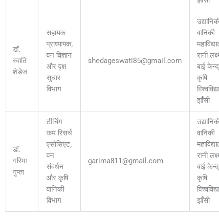
उद्यानिक
सहायक
वानिकी
प्राध्यापक,
महाविद्य
डॉ.
वन विज्ञान
रानी लक्ष्
स्वाति
shedageswati85@gmail.com
और वृक्ष
बाई केन्द
शेडेज
सुधार
कृषि
विभाग
विश्वविद्
झाँसी
टीचिंग
उद्यानिक
कम रिसर्च
वानिकी
एसोसिएट,
महाविद्य
डॉ.
वन
रानी लक्ष्
गरिमा
garima811@gmail.com
संवर्धन
बाई केन्द
गुप्ता
और कृषि
कृषि
वानिकी
विश्वविद्
विभाग
झाँसी